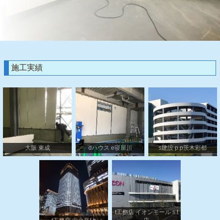
施工実績
大阪 東成
dハウス e寝屋川
s建設 p.p茨木彩都
t工務店 イオンモール s.t